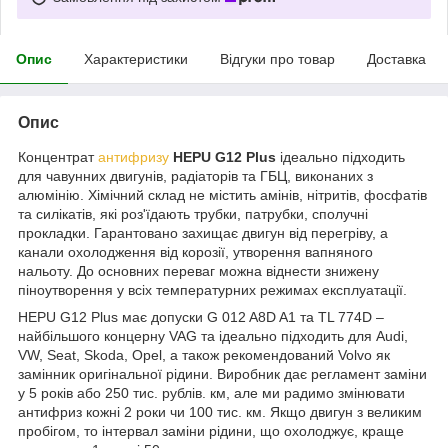
Опис
Характеристики
Відгуки про товар
Доставка
Опис
Концентрат
антифризу
HEPU G12 Plus
ідеально підходить
для чавунних двигунів, радіаторів та ГБЦ, виконаних з
алюмінію. Хімічний склад не містить амінів, нітритів, фосфатів
та силікатів, які роз'їдають трубки, патрубки, сполучні
прокладки. Гарантовано захищає двигун від перегріву, а
канали охолодження від корозії, утворення вапняного
нальоту. До основних переваг можна віднести знижену
піноутворення у всіх температурних режимах експлуатації.
HEPU G12 Plus має допуски G 012 A8D A1 та TL 774D –
найбільшого концерну VAG та ідеально підходить для Audi,
VW, Seat, Skoda, Opel, а також рекомендований Volvo як
замінник оригінальної рідини. Виробник дає регламент заміни
у 5 років або 250 тис. рублів. км, але ми радимо змінювати
антифриз кожні 2 роки чи 100 тис. км. Якщо двигун з великим
пробігом, то інтервал заміни рідини, що охолоджує, краще