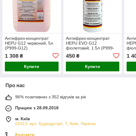
Антифриз-концентрат
Антифриз-концентрат
Анти
HEPU G12 червоний, 5л
HEPU EVO G12
HEP
(P999-G12)
фіолетовий, 1.5л (P999-
фіол
EVO12)
EVO
1 308
450
1 4
₴
₴
Купити
Купити
Про нас
96% позитивних з 352 відгуків за рік
Працює з 28.09.2018
м. Київ
01013, вул. Будіндустрії, 7, Київ, Україна
Контакти