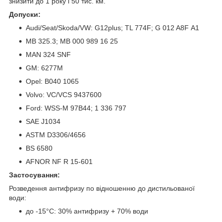
знизити до 1 року і 50 тис. км.
Допуски:
Audi/Seat/Skoda/VW: G12plus; TL 774F; G 012 A8F A1
MB 325.3; MB 000 989 16 25
MAN 324 SNF
GM: 6277M
Opel: B040 1065
Volvo: VC/VCS 9437600
Ford: WSS-M 97B44; 1 336 797
SAE J1034
ASTM D3306/4656
BS 6580
AFNOR NF R 15-601
Застосування:
Розведення антифризу по відношенню до дистильованої
води:
до -15°C: 30% антифризу + 70% води