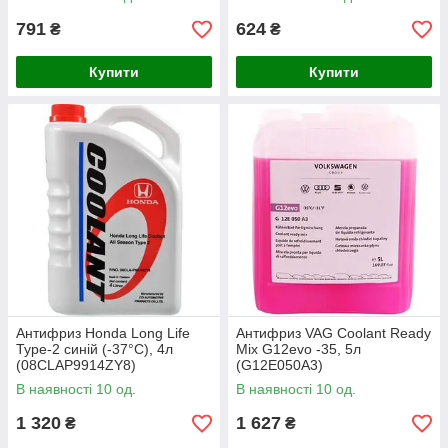
791
624
₴
₴
Купити
Купити
Антифриз Honda Long Life
Антифриз VAG Coolant Ready
Type-2 синій (-37°С), 4л
Mix G12evo -35, 5л
(08CLAP9914ZY8)
(G12E050A3)
В наявності 10 од.
В наявності 10 од.
1 320
1 627
₴
₴