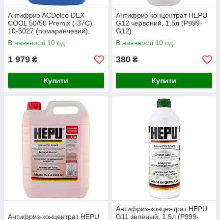
Антифриз ACDelco DEX-
Антифриз-концентрат HEPU
COOL 50/50 Premix (-37С)
G12 червоний, 1.5л (P999-
10-5027 (помаранчевий),
G12)
3.78л (12378390)
В наявності 10 од.
В наявності 10 од.
1 979
380
₴
₴
Купити
Купити
Антифриз-концентрат HEPU
Антифриз-концентрат HEPU
G11 зелёный, 1.5л (P999-