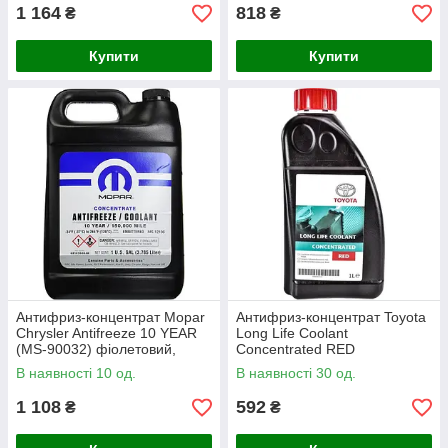
1 164
818
₴
₴
Купити
Купити
Антифриз-концентрат Mopar
Антифриз-концентрат Toyota
Chrysler Antifreeze 10 YEAR
Long Life Coolant
(MS-90032) фіолетовий,
Concentrated RED
3.78л (68163848AB)
(червоний), 1л (08889-80015)
В наявності 10 од.
В наявності 30 од.
1 108
592
₴
₴