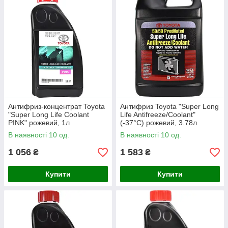
Антифриз-концентрат Toyota
Антифриз Toyota "Super Long
"Super Long Life Coolant
Life Antifreeze/Coolant"
PINK" рожевий, 1л
(-37°C) рожевий, 3.78л
(0888980140)
В наявності 10 од.
В наявності 10 од.
1 056
1 583
₴
₴
Купити
Купити