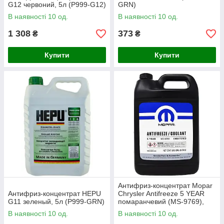
G12 червоний, 5л (P999-G12)
GRN)
В наявності 10 од.
В наявності 10 од.
1 308
373
₴
₴
Купити
Купити
Антифриз-концентрат Mopar
Антифриз-концентрат HEPU
Chrysler Antifreeze 5 YEAR
G11 зеленый, 5л (P999-GRN)
помаранчевий (MS-9769),
3.78л (68048953AC)
В наявності 10 од.
В наявності 10 од.