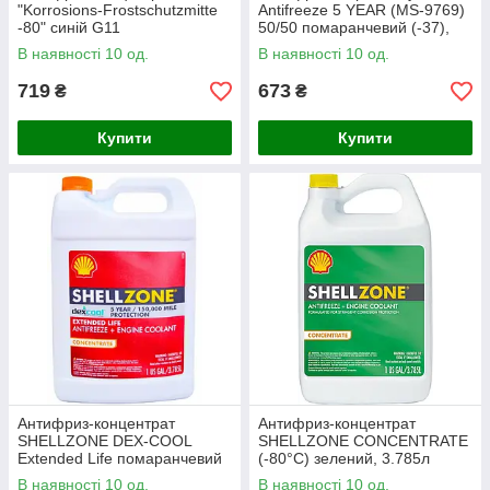
"Korrosions-Frostschutzmitte
Antifreeze 5 YEAR (MS-9769)
-80" синій G11
50/50 помаранчевий (-37),
(83515A6CDD7), 1.5л
3.78л (68051212AC)
В наявності 10 од.
В наявності 10 од.
719
673
₴
₴
Купити
Купити
Антифриз-концентрат
Антифриз-концентрат
SHELLZONE DEX-COOL
SHELLZONE CONCENTRATE
Extended Life помаранчевий
(-80°C) зелений, 3.785л
(-80°C), 3.785л
В наявності 10 од.
В наявності 10 од.