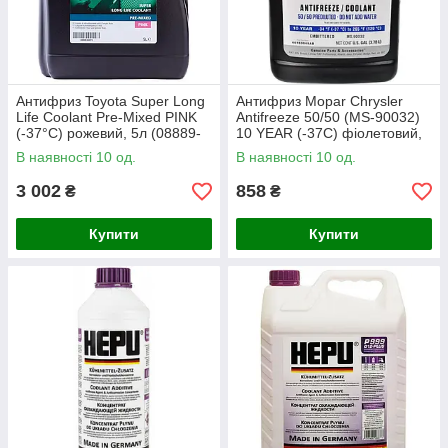
Антифриз Toyota Super Long
Антифриз Mopar Chrysler
Life Coolant Pre-Mixed PINK
Antifreeze 50/50 (MS-90032)
(-37°C) рожевий, 5л (08889-
10 YEAR (-37C) фіолетовий,
80072)
3.78л (68163849AB)
В наявності 10 од.
В наявності 10 од.
3 002
858
₴
₴
Купити
Купити