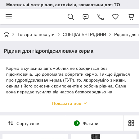
Мастильні матеріали, автохімія, запчастини для ТО
Товари та послуги
СПЕЦІАЛЬНІ РІДИНИ
Рідини для 
Рідини для гідропідсилювача керма
Кермо в сучасних автомобілях не обходиться без
підсилювача, що допомагає обертати кермо. І якщо йдеться
про гідропідсилювач керма (ГУР), то, як зрозуміло з назви,
одним з його основних компонентів є робоча рідина. Саме
вона передає зусилля від насоса безпосередньо на
кермовий механізм, який полегшує поворот коліс. Крім того,
Показати все
рідина потрібна для змащення та охолодження деталей
ГУРу.
Сортування
0
Фільтри