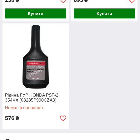
258
693
₴
₴
Купити
Купити
Рідина ГУР HONDA PSF-2,
354мл (08285P990CZA3)
Немає в наявності
576
₴