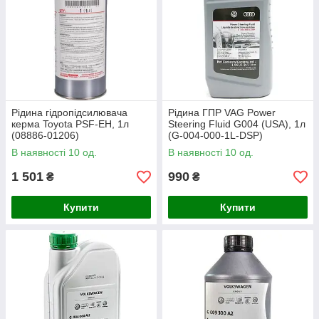
Рідина гідропідсилювача
Рідина ГПР VAG Power
керма Toyota PSF-EH, 1л
Steering Fluid G004 (USA), 1л
(08886-01206)
(G-004-000-1L-DSP)
В наявності 10 од.
В наявності 10 од.
1 501
990
₴
₴
Купити
Купити