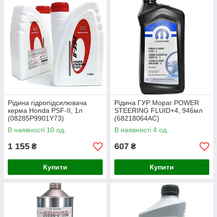
Рідина гідропідсилювача
Рідина ГУР Mopar POWER
керма Honda PSF-II, 1л
STEERING FLUID+4, 946мл
(08285P9901Y73)
(68218064AC)
В наявності 10 од.
В наявності 4 од.
1 155
607
₴
₴
Купити
Купити