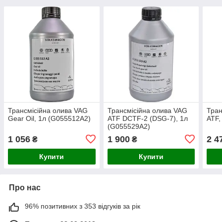
Трансмісійна олива VAG
Трансмісійна олива VAG
Тран
Gear Oil, 1л (G055512A2)
ATF DCTF-2 (DSG-7), 1л
ATF,
(G055529A2)
1 056
1 900
2 4
₴
₴
Купити
Купити
Про нас
96% позитивних з 353 відгуків за рік