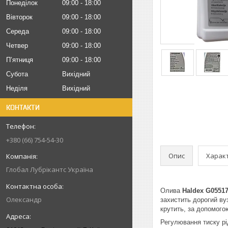
Понеділок
09:00
18:00
Вівторок
09:00
18:00
Середа
09:00
18:00
Четвер
09:00
18:00
Пʼятниця
09:00
18:00
Субота
Вихідний
Неділя
Вихідний
КОНТАКТИ
+380 (66) 754-54-30
Опис
Харак
Глобал Лубрікантс Україна
Олива
Haldex G0551
Олександр
захистить дорогий ву
крутить, за допомого
Регулювання тиску рі