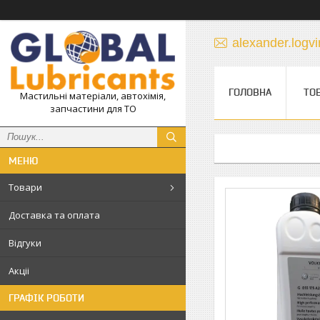
alexander.log
ГОЛОВНА
ТО
Мастильні матеріали, автохімія,
запчастини для ТО
Товари
Доставка та оплата
Відгуки
Акціі
ГРАФІК РОБОТИ