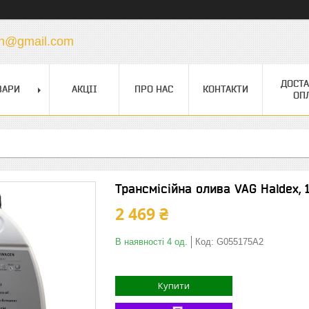
vin@gmail.com
ДОСТА
ВАРИ
АКЦІІ
ПРО НАС
КОНТАКТИ
ОП
Трансмісійна олива VAG Haldex, 
2 469 ₴
В наявності 4 од.
Код:
G055175A2
Купити