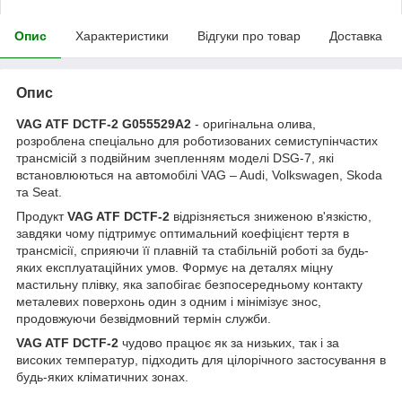
Опис
Характеристики
Відгуки про товар
Доставка
Опис
VAG ATF DCTF-2 G055529A2
- оригінальна олива,
розроблена спеціально для роботизованих семиступінчастих
трансмісій з подвійним зчепленням моделі DSG-7, які
встановлюються на автомобілі VAG – Audi, Volkswagen, Skoda
та Seat.
Продукт
VAG ATF DCTF-2
відрізняється зниженою в'язкістю,
завдяки чому підтримує оптимальний коефіцієнт тертя в
трансмісії, сприяючи її плавній та стабільній роботі за будь-
яких експлуатаційних умов. Формує на деталях міцну
мастильну плівку, яка запобігає безпосередньому контакту
металевих поверхонь один з одним і мінімізує знос,
продовжуючи безвідмовний термін служби.
VAG ATF DCTF-2
чудово працює як за низьких, так і за
високих температур, підходить для цілорічного застосування в
будь-яких кліматичних зонах.