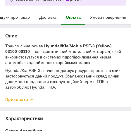
ідгуки про товар
Доставка
Оплата
Умови повернення
Опис
Трансмісійна олива
Hyundai/Kia/Mobis PSF-3 (Yellow)
03100-00110
- напівсинтетичний мастильний матеріал, який
використовується в системах гідропідсилювання керма
автомобілів однойменних корейських марок.
Hyundai/Kia PSF-3 значно подовжує ресурс агрегатів, в яких
застосовується даний продукт. Збалансований склад оливи
допоможе продовжити експлуатаційний термін ГПК в
автомобілях Hyundai і KIA.
Приховати
Характеристики
Основні атрибути