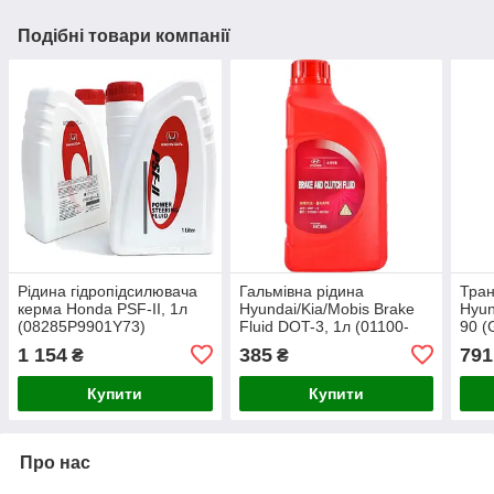
Подібні товари компанії
Рідина гідропідсилювача
Гальмівна рідина
Тран
керма Honda PSF-II, 1л
Hyundai/Kia/Mobis Brake
Hyun
(08285P9901Y73)
Fluid DOT-3, 1л (01100-
90 (
00100)
0011
1 154
385
791
₴
₴
Купити
Купити
Про нас