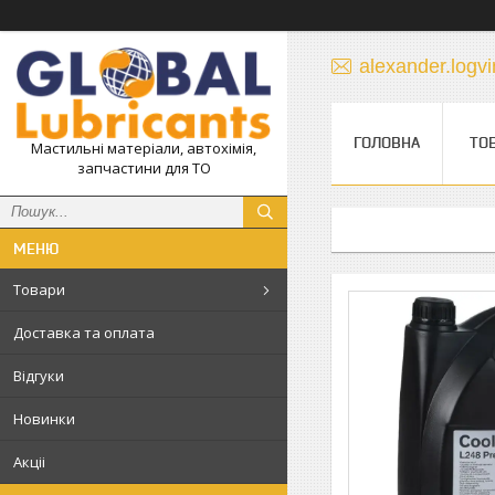
alexander.log
ГОЛОВНА
ТО
Мастильні матеріали, автохімія,
запчастини для ТО
Товари
Доставка та оплата
Відгуки
Новинки
Акціі