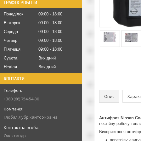
ГРАФІК РОБОТИ
Понеділок
09:00
18:00
Вівторок
09:00
18:00
Середа
09:00
18:00
Четвер
09:00
18:00
Пʼятниця
09:00
18:00
Субота
Вихідний
Неділя
Вихідний
КОНТАКТИ
Опис
Харак
+380 (66) 754-54-30
Глобал Лубрікантс Україна
Антифриз Nissan Co
постійну робочу тепл
Використання антифр
Олександр
перегріву двигу