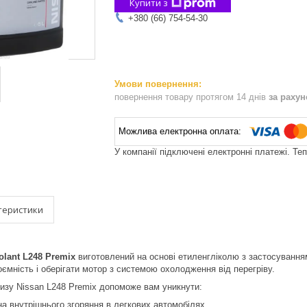
Купити з
+380 (66) 754-54-30
повернення товару протягом 14 днів
за раху
У компанії підключені електронні платежі. Те
теристики
olant L248 Premix
виготовлений на основі етиленгліколю з застосування
оємність і оберігати мотор з системою охолодження від перегріву.
изу Nissan L248 Premix допоможе вам уникнути:
на внутрішнього згоряння в легкових автомобілях