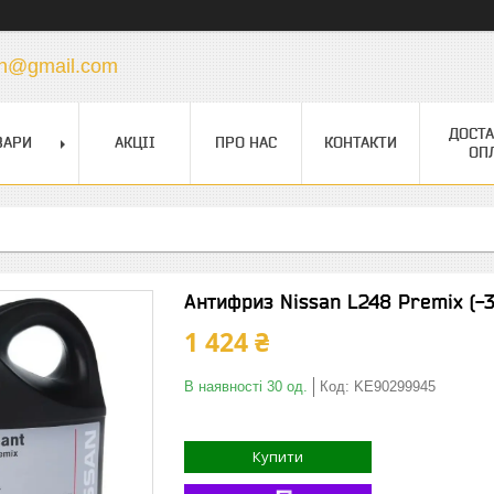
vin@gmail.com
ДОСТА
ВАРИ
АКЦІІ
ПРО НАС
КОНТАКТИ
ОП
Антифриз Nissan L248 Premix (-3
1 424 ₴
В наявності 30 од.
Код:
KE90299945
Купити