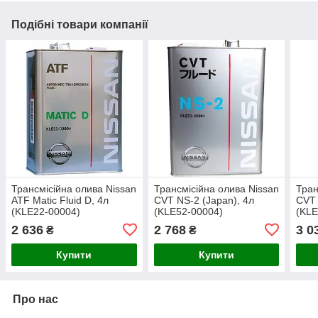
Подібні товари компанії
Трансмісійна олива Nissan
Трансмісійна олива Nissan
Тран
ATF Matic Fluid D, 4л
CVT NS-2 (Japan), 4л
CVT 
(KLE22-00004)
(KLE52-00004)
(KLE
2 636
2 768
3 0
₴
₴
Купити
Купити
Про нас