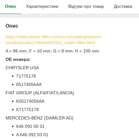
Опис
Характеристики
Відгуки про товар
Доставка
Опис
https://www.mann-filter.com/ru-ru/catalog/search-
results/product.html/wk820/1_mann-filter.html
A = 86 mm; F = 10 mm; G = 8 mm; H = 100 mm
ОЕ номера:
CHRYSLER USA
71775178
05174056AA
FIAT GROUP (ALFA/FIAT/LANCIA)
K05174056AA
K71775178
MERCEDES-BENZ (DAIMLER AG)
646 092 05 01
A 646 092 03 01