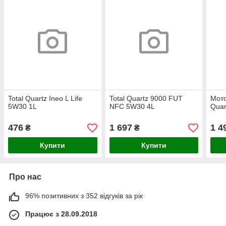
Total Quartz Ineo L Life
Total Quartz 9000 FUT
Мото
5W30 1L
NFC 5W30 4L
Quar
476
1 697
1 4
₴
₴
Купити
Купити
Про нас
96% позитивних з 352 відгуків за рік
Працює з 28.09.2018