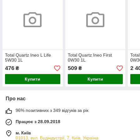
Total Quartz Ineo L Life
Total Quartz Ineo First
Total
5W30 1L
0W30 1L
0W3
476
509
2 4
₴
₴
Купити
Купити
Про нас
96% позитивних з 349 відгуків за рік
Працює з 28.09.2018
м. Київ
01013, вул. Будіндустрії, 7, Київ, Україна