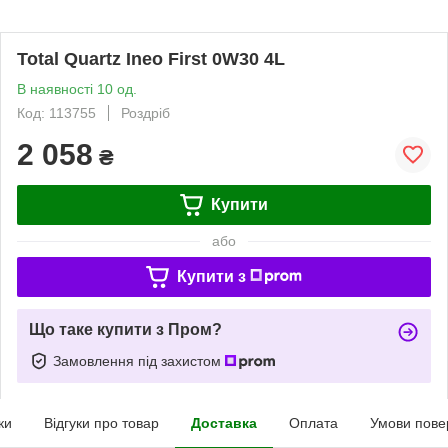
Total Quartz Ineo First 0W30 4L
В наявності 10 од.
Код: 113755
Роздріб
2 058
₴
Купити
або
Купити з
Що таке купити з Пром?
Замовлення під захистом
ки
Відгуки про товар
Доставка
Оплата
Умови пове