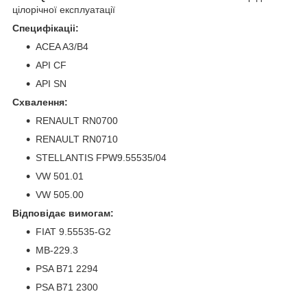
цілорічної експлуатації
Специфікаціі:
ACEA A3/B4
API CF
API SN
Схвалення:
RENAULT RN0700
RENAULT RN0710
STELLANTIS FPW9.55535/04
VW 501.01
VW 505.00
Відповідає вимогам:
FIAT 9.55535-G2
MB-229.3
PSA B71 2294
PSA B71 2300