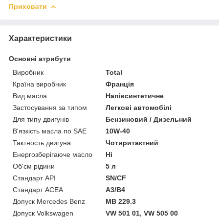
Приховати
Характеристики
Основні атрибути
Виробник
Total
Країна виробник
Франція
Вид масла
Напівсинтетичне
Застосування за типом
Легкові автомобілі
Для типу двигунів
Бензиновий / Дизельний
В'язкість масла по SAE
10W-40
Тактность двигуна
Чотиритактний
Енергозберігаюче масло
Ні
Об'єм рідини
5 л
Стандарт API
SN/CF
Стандарт ACEA
A3/B4
Допуск Mercedes Benz
MB 229.3
Допуск Volkswagen
VW 501 01, VW 505 00