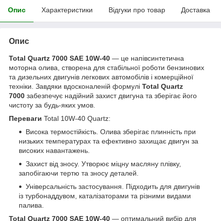
Опис
Характеристики
Відгуки про товар
Доставка
Опис
Total Quartz 7000 SAE 10W-40
— це напівсинтетична
моторна олива, створена для стабільної роботи бензинових
та дизельних двигунів легкових автомобілів і комерційної
техніки. Завдяки вдосконаленій формулі
Total Quartz
7000
забезпечує надійний захист двигуна та зберігає його
чистоту за будь-яких умов.
Переваги
Total 10W-40 Quartz:
Висока термостійкість. Олива зберігає плинність при
низьких температурах та ефективно захищає двигун за
високих навантажень.
Захист від зносу. Утворює міцну масляну плівку,
запобігаючи тертю та зносу деталей.
Універсальність застосування. Підходить для двигунів
із турбонаддувом, каталізаторами та різними видами
палива.
Total Quartz 7000 SAE 10W-40
— оптимальний вибір для