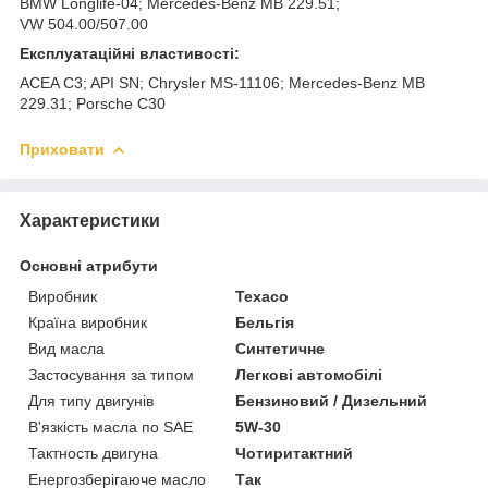
BMW Longlife-04; Mercedes-Benz MB 229.51;
VW 504.00/507.00
Експлуатаційні властивості:
ACEA C3; API SN; Chrysler MS-11106; Mercedes-Benz MB
229.31; Porsche C30
Приховати
Характеристики
Основні атрибути
Виробник
Texaco
Країна виробник
Бельгія
Вид масла
Синтетичне
Застосування за типом
Легкові автомобілі
Для типу двигунів
Бензиновий / Дизельний
В'язкість масла по SAE
5W-30
Тактность двигуна
Чотиритактний
Енергозберігаюче масло
Так