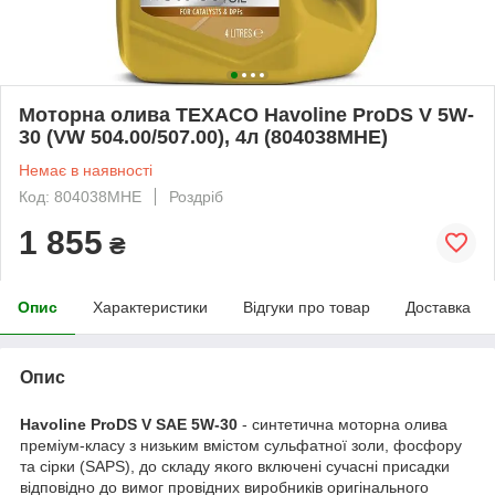
Моторна олива TEXACO Havoline ProDS V 5W-
30 (VW 504.00/507.00), 4л (804038MHE)
Немає в наявності
Код: 804038MHE
Роздріб
1 855
₴
Опис
Характеристики
Відгуки про товар
Доставка
Опис
Havoline ProDS V SAE 5W-30
- синтетична моторна олива
преміум-класу з низьким вмістом сульфатної золи, фосфору
та сірки (SAPS), до складу якого включені сучасні присадки
відповідно до вимог провідних виробників оригінального