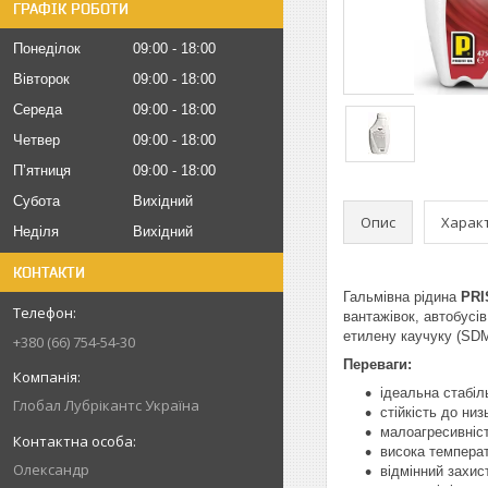
ГРАФІК РОБОТИ
Понеділок
09:00
18:00
Вівторок
09:00
18:00
Середа
09:00
18:00
Четвер
09:00
18:00
Пʼятниця
09:00
18:00
Субота
Вихідний
Опис
Харак
Неділя
Вихідний
КОНТАКТИ
Гальмівна рідина
PRI
вантажівок, автобусів
етилену каучуку (SDM)
+380 (66) 754-54-30
Переваги:
ідеальна стабіл
Глобал Лубрікантс Україна
стійкість до ни
малоагресивніс
висока температ
Олександр
відмінний захист