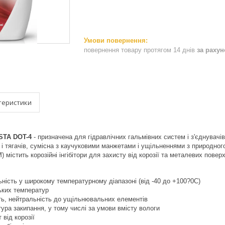
повернення товару протягом 14 днів
за раху
теристики
STA DOT-4
- призначена для гідравлічних гальмівних систем і з'єднувачів
 і тягачів, сумісна з каучуковими манжетами і ущільненнями з природног
 містить корозійні інгібітори для захисту від корозії та металевих пове
ьність у широкому температурному діапазоні (від -40 до +100?0С)
зьких температур
ть, нейтральність до ущільнювальних елементів
ура закипання, у тому числі за умови вмісту вологи
 від корозії