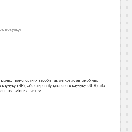
нок покупця
 різних транспортних засобів, як легкових автомобілів,
о каучуку (NR), або стирен буадієнового каучуку (SBR) або
рхонь гальмівних систем.