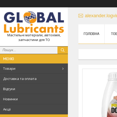
alexander.log
ГОЛОВНА
ТО
Мастильні матеріали, автохімія,
запчастини для ТО
Товари
Доставка та оплата
Відгуки
Новинки
Акціі