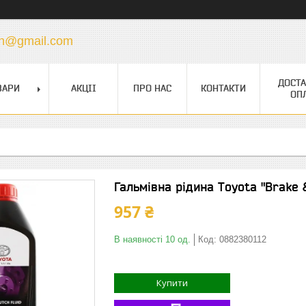
vin@gmail.com
ДОСТА
ВАРИ
АКЦІІ
ПРО НАС
КОНТАКТИ
ОП
Гальмівна рідина Toyota "Brake &
957 ₴
В наявності 10 од.
Код:
0882380112
Купити