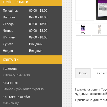
ГРАФІК РОБОТИ
Понеділок
09:00
18:00
Вівторок
09:00
18:00
Середа
09:00
18:00
Четвер
09:00
18:00
Пʼятниця
09:00
18:00
Субота
Вихідний
Неділя
Вихідний
КОНТАКТИ
Опис
Харак
+380 (66) 754-54-30
Глобал Лубрікантс Україна
Гальмівна рідина
Toy
чудовими антикорозій
Призначена для гальм
Олександр