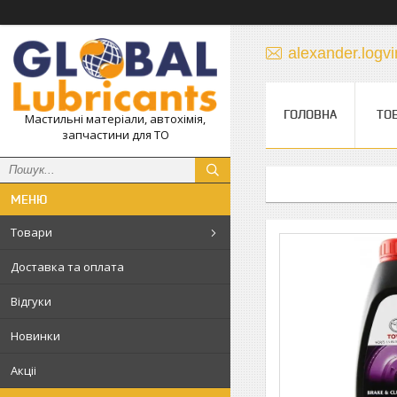
alexander.log
ГОЛОВНА
ТО
Мастильні матеріали, автохімія,
запчастини для ТО
Товари
Доставка та оплата
Відгуки
Новинки
Акціі